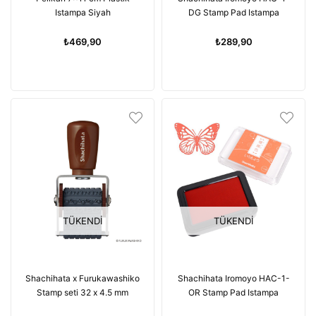
Istampa Siyah
DG Stamp Pad Istampa
₺469,90
₺289,90
TÜKENDI
TÜKENDI
Shachihata x Furukawashiko
Shachihata Iromoyo HAC-1-
Stamp seti 32 x 4.5 mm
OR Stamp Pad Istampa