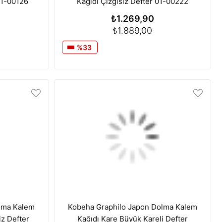
 01-00126
Kağıdı Çizgisiz Defter 01-00222
₺1.269,90
₺1.889,00
%33
lma Kalem
Kobeha Graphilo Japon Dolma Kalem
iz Defter
Kağıdı Kare Büyük Kareli Defter