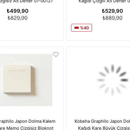
izgisiz A5 Defter 01-00127
Kağıdı Çizgili A5 Defter
₺499,90
₺529,90
₺829,90
₺889,90
%40
raphilo Japon Dolma Kalem
Kobeha Graphilo Japon Do
are Memo Çizgisiz Bloknot
Kağıdı Kare Büyük Çizgis