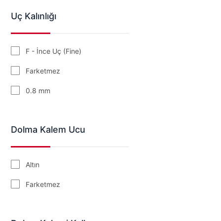
Kırmızı
Uç Kalınlığı
Krem
Lacivert
F - İnce Uç (Fine)
Lila
Farketmez
Mavi
0.8 mm
Mor
Pembe
Dolma Kalem Ucu
Altın
Farketmez