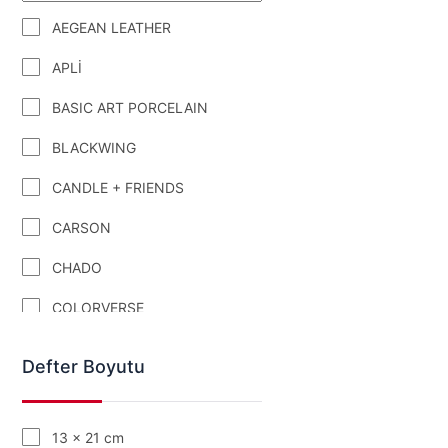
AEGEAN LEATHER
APLİ
BASIC ART PORCELAIN
BLACKWING
CANDLE + FRIENDS
CARSON
CHADO
COLORVERSE
COPIC
Defter Boyutu
CRAIGHILL
DEDE CANDLE&BODY
13 x 21 cm