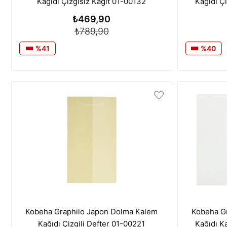
Kağıdı Çizgisiz Kağıt 01-00132
Kağıdı Ç
₺469,90
₺789,90
%41
%40
Kobeha Graphilo Japon Dolma Kalem
Kobeha G
Kağıdı Çizgili Defter 01-00221
Kağıdı K