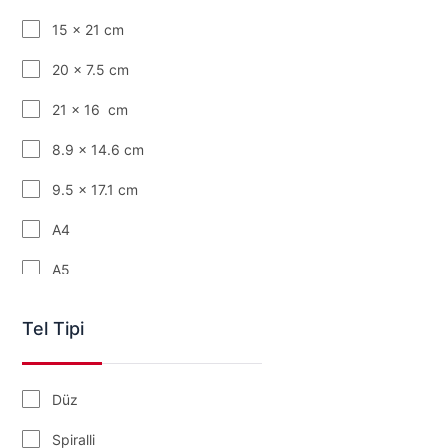
DESIGNWORK INK
15 x 21 cm
DOIY
20 x 7.5 cm
DOMINANT INDUSTRY
21 x 16 cm
ENG LEATHER
8.9 x 14.6 cm
9.5 x 17.1 cm
A4
A5
A6
Tel Tipi
A7
A8
Düz
B5
Spiralli