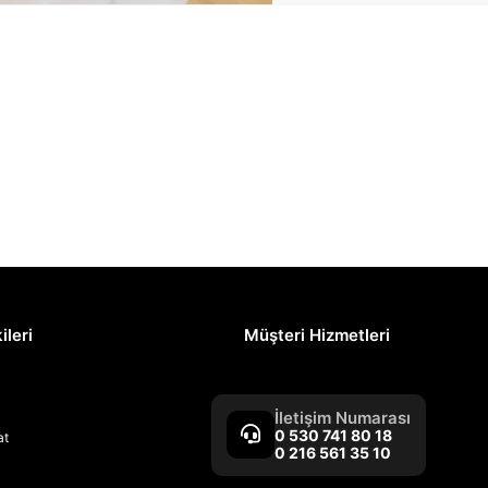
ileri
Müşteri Hizmetleri
İletişim Numarası
0 530 741 80 18
at
0 216 561 35 10