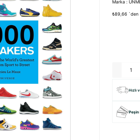
Marka
:
UNME
₺89,66
`den 
Hızlı 
Peşin 