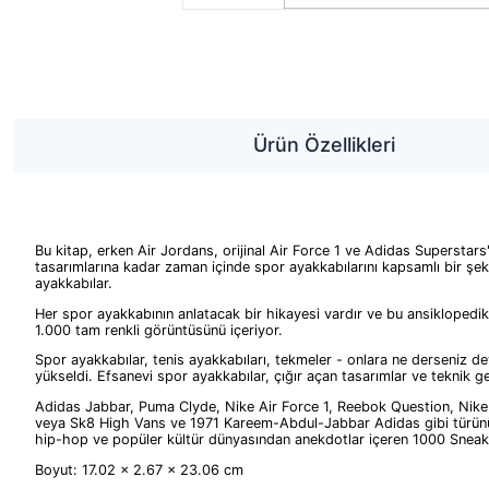
Ürün Özellikleri
Bu kitap, erken Air Jordans, orijinal Air Force 1 ve Adidas Superstar
tasarımlarına kadar zaman içinde spor ayakkabılarını kapsamlı bir şek
ayakkabılar.
Her spor ayakkabının anlatacak bir hikayesi vardır ve bu ansiklopedik 
1.000 tam renkli görüntüsünü içeriyor.
Spor ayakkabılar, tenis ayakkabıları, tekmeler - onlara ne derseniz dey
yükseldi. Efsanevi spor ayakkabılar, çığır açan tasarımlar ve teknik ge
Adidas Jabbar, Puma Clyde, Nike Air Force 1, Reebok Question, Nike Zo
veya Sk8 High Vans ve 1971 Kareem-Abdul-Jabbar Adidas gibi türünün te
hip-hop ve popüler kültür dünyasından anekdotlar içeren 1000 Sneake
Boyut: 17.02 x 2.67 x 23.06 cm