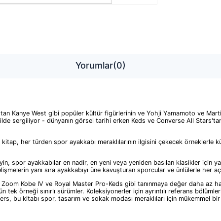
Yorumlar
(0)
s'tan Kanye West gibi popüler kültür figürlerinin ve Yohji Yamamoto ve Mart
ilde sergiliyor - dünyanın görsel tarihi erken Keds ve Converse All Stars't
kitap, her türden spor ayakkabı meraklılarının ilgisini çekecek örneklerle 
in, spor ayakkabılar en nadir, en yeni veya yeniden basılan klasikler için ya
lişmelerin yanı sıra ayakkabıyı üne kavuşturan sporcular ve ünlülerle her aç
om Kobe IV ve Royal Master Pro-Keds gibi tanınmaya değer daha az hatırlanan
k örneği sınırlı sürümler. Koleksiyonerler için ayrıntılı referans bölümleri
rs, bu kitabı spor, tasarım ve sokak modası meraklıları için mükemmel bir