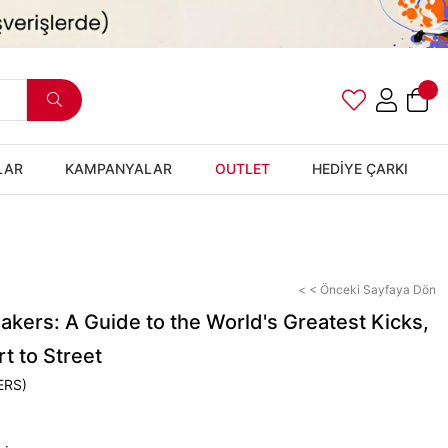
LAR
KAMPANYALAR
OUTLET
HEDİYE ÇARKI
< < Önceki Sayfaya Dön
kers: A Guide to the World's Greatest Kicks,
t to Street
ERS)