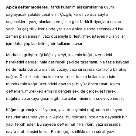
Apica defter modelleri
, farklı kullanım alışkanlıklarına uyum
sağlayacak şekilde çeşitlenir. Çizgili, kareli ve düz sayfa
seçenekleri; yazı, planlama ve çizim gibi farklı ihtiyaçlara cevap
verir. Bu çeşitlilik içerisinde yer alan Apica ajanda seçenekleri ise
zaman planlamasını yazı düzeniyle birleştirmek isteyen kullanıcılar
için daha yapılandırılmış bir kullanım sunar.
Markanın geliştirdiği kâğıt yüzeyi, kalemin kağıt üzerindeki
hareketini dengeli hâle getirecek şekilde tasarlanır. Ne fazla kaygan
ne de fazla pürüzlü olan bu yüzey, yazı sırasında kontrollü bir akış
sağlar. Özellikle dolma kalem ve roller kalem kullanıcıları için
mürekkebin kağıt üzerindeki davranışı büyük önem taşır. Apica
defterleri, mürekkep emişini dengeli şekilde gerçekleştirerek
dağılma ve arkaya geçme gibi sorunları minimum seviyeye indirir.
Kâğıdın gramajı ve lif yapısı, yazı deneyimini doğrudan etkileyen
unsurlar arasında yer alır. Apica, bu noktada ince ama dayanıklı bir
yapı tercih eder. Bu sayede defter hafif kalırken, yazı sırasında
sayfa stabilitesini korur. Bu denge, özellikle uzun süreli yazı