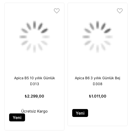
Apica B5 10 yıllık Günlük
Apica B6 3 yıllık Günlük Bej
D313
D308
₺2.299,00
₺1.011,00
Ücretsiz Kargo
Yeni
Yeni
Ürün
Ürün