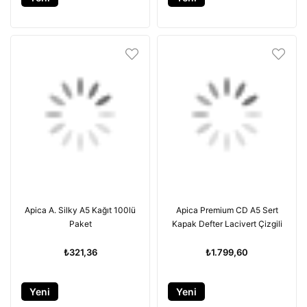
Ürün
Ürün
Apica A. Silky A5 Kağıt 100lü
Apica Premium CD A5 Sert
Paket
Kapak Defter Lacivert Çizgili
₺321,36
₺1.799,60
Yeni
Yeni