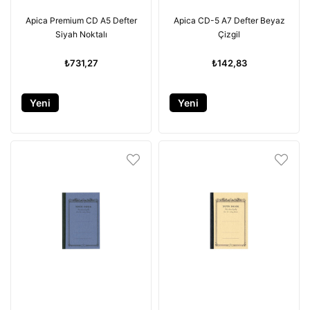
Apica Premium CD A5 Defter
Apica CD-5 A7 Defter Beyaz
Siyah Noktalı
Çizgil
₺731,27
₺142,83
Yeni
Yeni
Ürün
Ürün