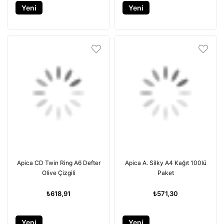
Yeni
Yeni
Ürün
Ürün
Apica CD Twin Ring A6 Defter
Apica A. Silky A4 Kağıt 100lü
Olive Çizgili
Paket
₺618,91
₺571,30
Yeni
Yeni