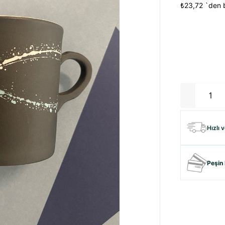
₺23,72
`den b
Hızlı 
Peşin 