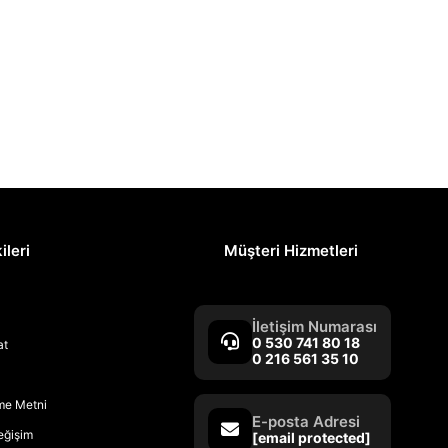
ileri
Müşteri Hizmetleri
İletişim Numarası
0 530 741 80 18
at
0 216 561 35 10
rme Metni
E-posta Adresi
Değişim
[email protected]