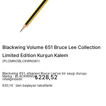
Blackwing Volume 651 Bruce Lee Collection
Limited Edition Kurşun Kalem
(PLOMNOBLCKWNG61)
Blackwing 651, efsanevi Bruce Lee'ye bir saygı duruşu
₺228,52
Marka
:
BLACKWING
niteliğindedir.
₺30,14
`den başlayan taksitlerle