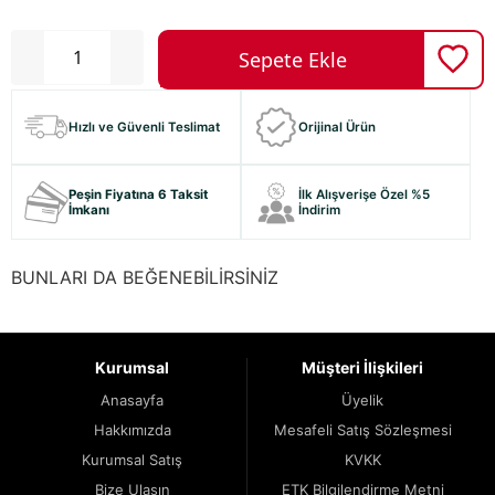
Hızlı ve Güvenli Teslimat
Orijinal Ürün
Peşin Fiyatına 6 Taksit
İlk Alışverişe Özel %5
İmkanı
İndirim
BUNLARI DA BEĞENEBİLİRSİNİZ
Kurumsal
Müşteri İlişkileri
Anasayfa
Üyelik
Hakkımızda
Mesafeli Satış Sözleşmesi
Kurumsal Satış
KVKK
Bize Ulaşın
ETK Bilgilendirme Metni