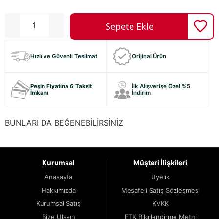
Hızlı ve Güvenli Teslimat
Orijinal Ürün
Peşin Fiyatına 6 Taksit
İlk Alışverişe Özel %5
İmkanı
İndirim
BUNLARI DA BEĞENEBİLİRSİNİZ
Kurumsal
Müşteri İlişkileri
Anasayfa
Üyelik
Hakkımızda
Mesafeli Satış Sözleşmesi
Kurumsal Satış
KVKK
Bize Ulaşın
ETK Bilgilendirme Metni