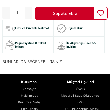
Hızlı ve Güvenli Teslimat
Orijinal Ürün
Peşin Fiyatına 6 Taksit
İlk Alışverişe Özel %5
İmkanı
İndirim
BUNLARI DA BEĞENEBİLİRSİNİZ
Kurumsal
Müşteri İlişkileri
Anasayfa
Üyelik
Hakkımızda
Mesafeli Satış Sözleşmesi
Kurumsal Satış
KVKK
Bize Ulaşın
ETK Bilgilendirme Metni