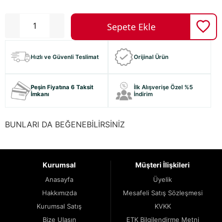
Hızlı ve Güvenli Teslimat
Orijinal Ürün
Peşin Fiyatına 6 Taksit
İlk Alışverişe Özel %5
İmkanı
İndirim
BUNLARI DA BEĞENEBİLİRSİNİZ
Kurumsal
Müşteri İlişkileri
Anasayfa
Üyelik
Hakkımızda
Mesafeli Satış Sözleşmesi
Kurumsal Satış
KVKK
Bize Ulaşın
ETK Bilgilendirme Metni