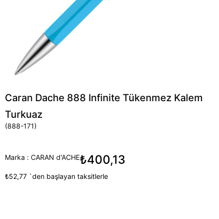
Caran Dache 888 Infinite Tükenmez Kalem
Turkuaz
(888-171)
₺400,13
Marka
:
CARAN d'ACHE
₺52,77
`den başlayan taksitlerle