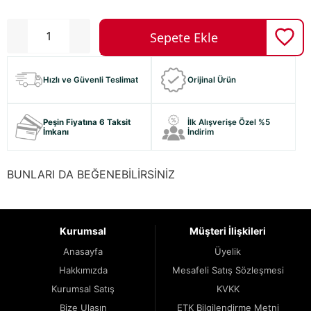
Hızlı ve Güvenli Teslimat
Orijinal Ürün
Peşin Fiyatına 6 Taksit
İlk Alışverişe Özel %5
İmkanı
İndirim
BUNLARI DA BEĞENEBİLİRSİNİZ
Kurumsal
Müşteri İlişkileri
Anasayfa
Üyelik
Hakkımızda
Mesafeli Satış Sözleşmesi
Kurumsal Satış
KVKK
Bize Ulaşın
ETK Bilgilendirme Metni