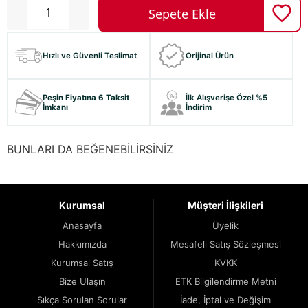
Hızlı ve Güvenli Teslimat
Orijinal Ürün
Peşin Fiyatına 6 Taksit
İlk Alışverişe Özel %5
İmkanı
İndirim
BUNLARI DA BEĞENEBİLİRSİNİZ
Kurumsal
Müşteri İlişkileri
Anasayfa
Üyelik
Hakkımızda
Mesafeli Satış Sözleşmesi
Kurumsal Satış
KVKK
Bize Ulaşın
ETK Bilgilendirme Metni
Sıkça Sorulan Sorular
İade, İptal ve Değişim