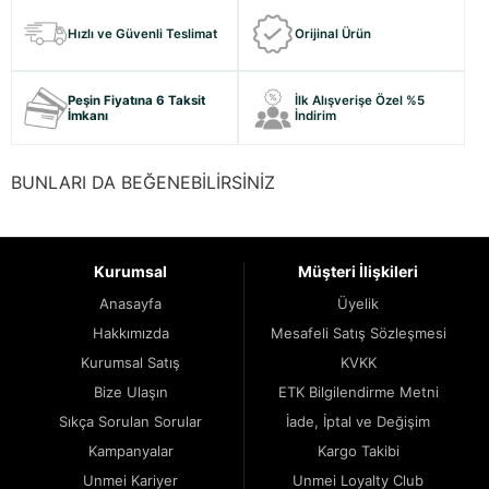
Hızlı ve Güvenli Teslimat
Orijinal Ürün
Peşin Fiyatına 6 Taksit
İlk Alışverişe Özel %5
İmkanı
İndirim
BUNLARI DA BEĞENEBİLİRSİNİZ
Kurumsal
Müşteri İlişkileri
Anasayfa
Üyelik
Hakkımızda
Mesafeli Satış Sözleşmesi
Kurumsal Satış
KVKK
Bize Ulaşın
ETK Bilgilendirme Metni
Sıkça Sorulan Sorular
İade, İptal ve Değişim
Kampanyalar
Kargo Takibi
Unmei Kariyer
Unmei Loyalty Club