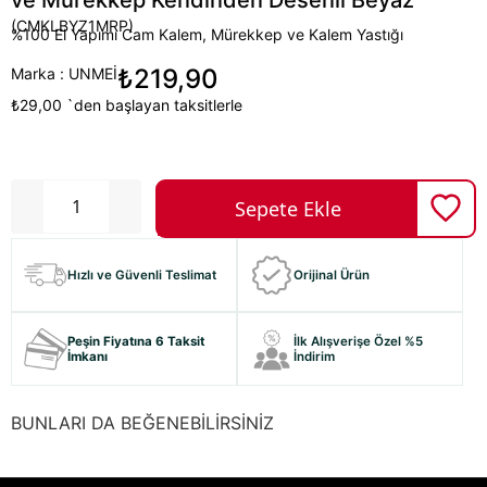
ve Mürekkep Kendinden Desenli Beyaz
(CMKLBYZ1MRP)
%100 El Yapımı Cam Kalem, Mürekkep ve Kalem Yastığı
₺219,90
Marka
:
UNMEİ
₺29,00
`den başlayan taksitlerle
Hızlı ve Güvenli Teslimat
Orijinal Ürün
Peşin Fiyatına 6 Taksit
İlk Alışverişe Özel %5
İmkanı
İndirim
BUNLARI DA BEĞENEBİLİRSİNİZ