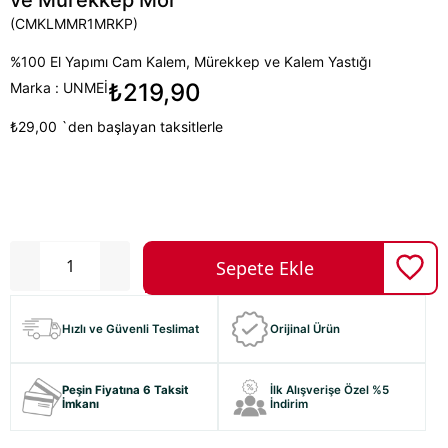
ve Mürekkep Mor
(CMKLMMR1MRKP)
%100 El Yapımı Cam Kalem, Mürekkep ve Kalem Yastığı
₺219,90
Marka
:
UNMEİ
₺29,00
`den başlayan taksitlerle
Hızlı ve Güvenli Teslimat
Orijinal Ürün
Peşin Fiyatına 6 Taksit
İlk Alışverişe Özel %5
İmkanı
İndirim