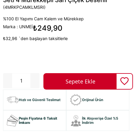
Seti 4 Mürekkepli Sarı Çiçek Desenli
(4MRKPCAMKLMSRI)
%100 El Yapımı Cam Kalem ve Mürekkep
₺249,90
Marka
:
UNMEİ
₺32,96
`den başlayan taksitlerle
Hızlı ve Güvenli Teslimat
Orijinal Ürün
Peşin Fiyatına 6 Taksit
İlk Alışverişe Özel %5
İmkanı
İndirim