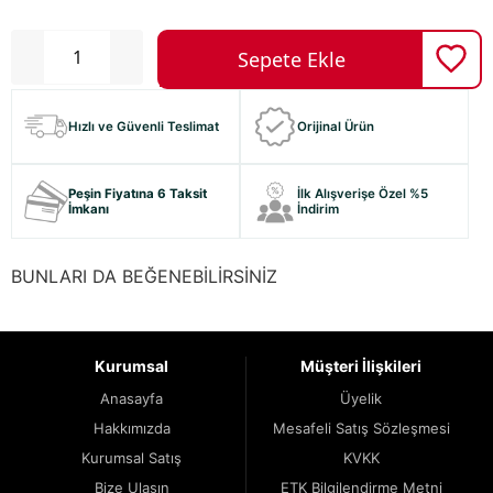
Hızlı ve Güvenli Teslimat
Orijinal Ürün
Peşin Fiyatına 6 Taksit
İlk Alışverişe Özel %5
İmkanı
İndirim
BUNLARI DA BEĞENEBİLİRSİNİZ
Kurumsal
Müşteri İlişkileri
Anasayfa
Üyelik
Hakkımızda
Mesafeli Satış Sözleşmesi
Kurumsal Satış
KVKK
Bize Ulaşın
ETK Bilgilendirme Metni