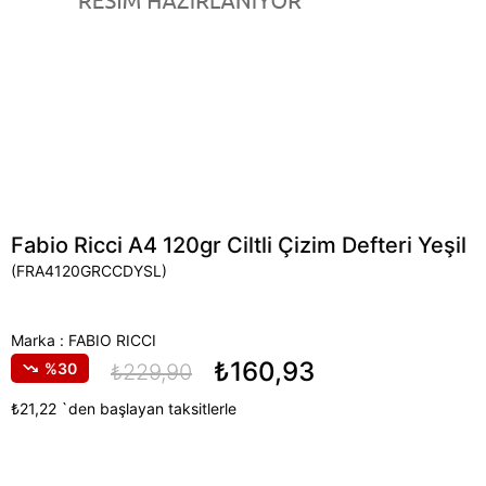
Fabio Ricci A4 120gr Ciltli Çizim Defteri Yeşil
(FRA4120GRCCDYSL)
Marka
:
FABIO RICCI
₺160,93
30
₺229,90
₺21,22
`den başlayan taksitlerle