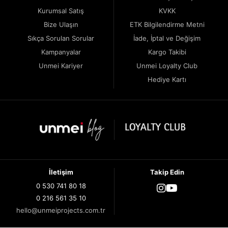
Kurumsal Satış
KVKK
Bize Ulaşın
ETK Bilgilendirme Metni
Sıkça Sorulan Sorular
İade, İptal ve Değişim
Kampanyalar
Kargo Takibi
Unmei Kariyer
Unmei Loyalty Club
Hediye Kartı
İletişim
Takip Edin
0 530 741 80 18
0 216 561 35 10
hello@unmeiprojects.com.tr