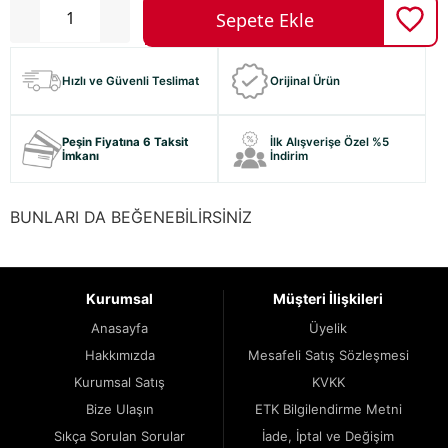
Hızlı ve Güvenli Teslimat
Orijinal Ürün
Peşin Fiyatına 6 Taksit
İlk Alışverişe Özel %5
İmkanı
İndirim
BUNLARI DA BEĞENEBİLİRSİNİZ
Kurumsal
Müşteri İlişkileri
Anasayfa
Üyelik
Hakkımızda
Mesafeli Satış Sözleşmesi
Kurumsal Satış
KVKK
Bize Ulaşın
ETK Bilgilendirme Metni
Sıkça Sorulan Sorular
İade, İptal ve Değişim