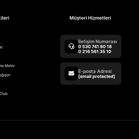
ileri
Müşteri Hizmetleri
İletişim Numarası
0 530 741 80 18
at
0 216 561 35 10
rme Metni
E-posta Adresi
Değişim
[email protected]
Club