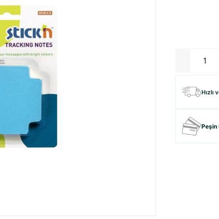
Hızlı 
Peşin 