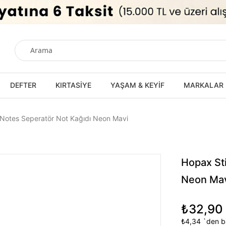
DEFTER
KIRTASİYE
YAŞAM & KEYİF
MARKALAR
 Notes Seperatör Not Kağıdı Neon Mavi
Hopax St
Neon Ma
₺32,90
₺4,34
`den ba