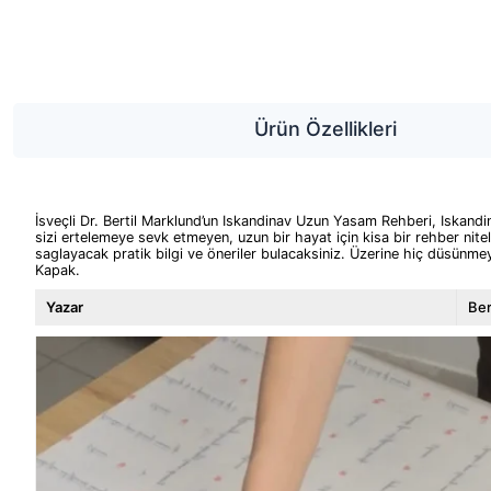
Ürün Özellikleri
İsveçli Dr. Bertil Marklund’un Iskandinav Uzun Yasam Rehberi, Iskandin
sizi ertelemeye sevk etmeyen, uzun bir hayat için kisa bir rehber nite
saglayacak pratik bilgi ve öneriler bulacaksiniz. Üzerine hiç düsünm
Kapak.
Yazar
Ber