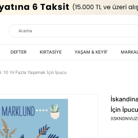
DEFTER
KIRTASİYE
YAŞAM & KEYİF
MARKA
 10 Yıl Fazla Yaşamak İçin İpucu
İskandin
İçin İpuc
(ISKNDNVUZ