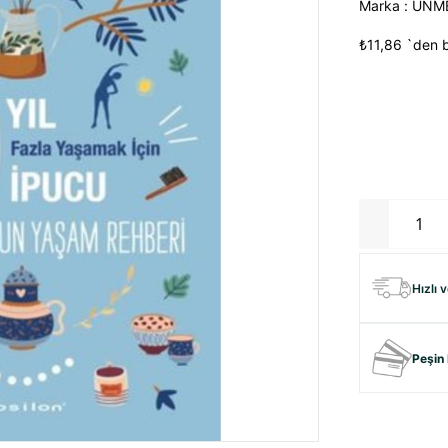
Marka
:
UNME
₺11,86
`den b
Hızlı 
Peşin 