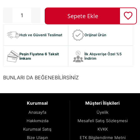
Hızlı ve Güvenli Teslimat
Orijinal Ürün
Peşin Fiyatına 6 Taksit
İlk Alışverişe Özel %5
İmkanı
İndirim
BUNLARI DA BEĞENEBİLİRSİNİZ
Kurumsal
Müşteri İlişkileri
Anasayfa
Üyelik
Hakkımızda
Mesafeli Satış Sözleşmesi
Kurumsal Satış
KVKK
Bize Ulaşın
ETK Bilgilendirme Metni