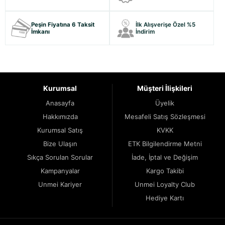
Peşin Fiyatına 6 Taksit
İlk Alışverişe Özel %5
İmkanı
İndirim
Kurumsal
Müşteri İlişkileri
Anasayfa
Üyelik
Hakkımızda
Mesafeli Satış Sözleşmesi
Kurumsal Satış
KVKK
Bize Ulaşın
ETK Bilgilendirme Metni
Sıkça Sorulan Sorular
İade, İptal ve Değişim
Kampanyalar
Kargo Takibi
Unmei Kariyer
Unmei Loyalty Club
Hediye Kartı