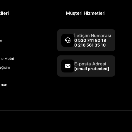
ileri
Müşteri Hizmetleri
İletişim Numarası
0 530 741 80 18
at
0 216 561 35 10
rme Metni
E-posta Adresi
Değişim
[email protected]
Club