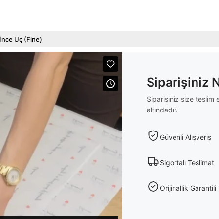
 İnce Uç (Fine)
Siparişiniz 
Siparişiniz size tesli
altındadır.
Güvenli Alışveriş
Sigortalı Teslimat
Orijinallik Garantili