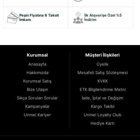
Peşin Fiyatına 6 Taksit
İlk Alışverişe Özel %5
İmkanı
İndirim
Kurumsal
Müşteri İlişkileri
Anasayfa
Üyelik
Hakkımızda
Mesafeli Satış Sözleşmesi
Kurumsal Satış
KVKK
Bize Ulaşın
ETK Bilgilendirme Metni
Sıkça Sorulan Sorular
İade, İptal ve Değişim
Kampanyalar
Kargo Takibi
Unmei Kariyer
Unmei Loyalty Club
Hediye Kartı