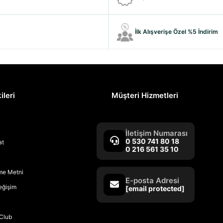
İlk Alışverişe Özel %5 İndirim
ileri
Müşteri Hizmetleri
İletişim Numarası
0 530 741 80 18
at
0 216 561 35 10
rme Metni
E-posta Adresi
Değişim
[email protected]
Club