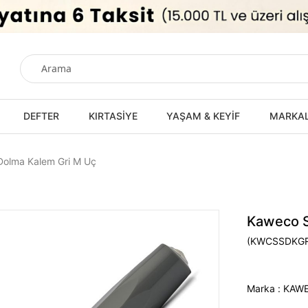
DEFTER
KIRTASİYE
YAŞAM & KEYİF
MARKA
Dolma Kalem Gri M Uç
Kaweco S
(KWCSSDKG
Marka
:
KAW