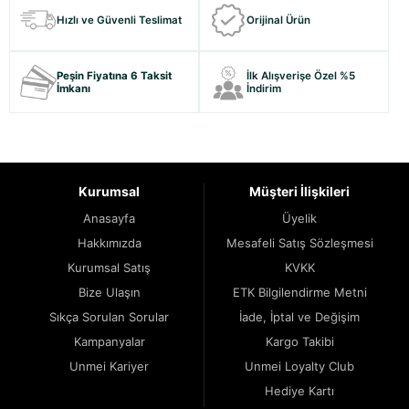
Hızlı ve Güvenli Teslimat
Orijinal Ürün
Peşin Fiyatına 6 Taksit
İlk Alışverişe Özel %5
İmkanı
İndirim
Kurumsal
Müşteri İlişkileri
Anasayfa
Üyelik
Hakkımızda
Mesafeli Satış Sözleşmesi
Kurumsal Satış
KVKK
Bize Ulaşın
ETK Bilgilendirme Metni
Sıkça Sorulan Sorular
İade, İptal ve Değişim
Kampanyalar
Kargo Takibi
Unmei Kariyer
Unmei Loyalty Club
Hediye Kartı