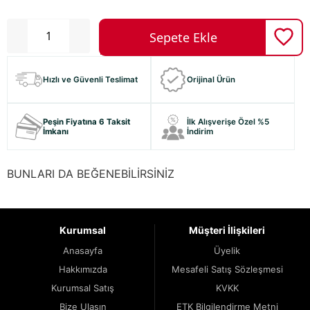
Hızlı ve Güvenli Teslimat
Orijinal Ürün
Peşin Fiyatına 6 Taksit
İlk Alışverişe Özel %5
İmkanı
İndirim
BUNLARI DA BEĞENEBİLİRSİNİZ
Kurumsal
Müşteri İlişkileri
Anasayfa
Üyelik
Hakkımızda
Mesafeli Satış Sözleşmesi
Kurumsal Satış
KVKK
Bize Ulaşın
ETK Bilgilendirme Metni