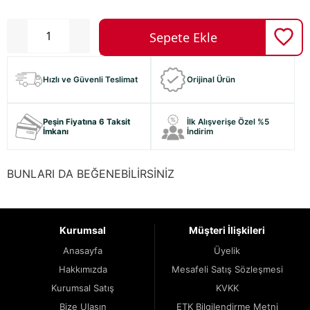
Hızlı ve Güvenli Teslimat
Orijinal Ürün
Peşin Fiyatına 6 Taksit
İlk Alışverişe Özel %5
İmkanı
İndirim
BUNLARI DA BEĞENEBİLİRSİNİZ
Kurumsal
Müşteri İlişkileri
Anasayfa
Üyelik
Hakkımızda
Mesafeli Satış Sözleşmesi
Kurumsal Satış
KVKK
Bize Ulaşın
ETK Bilgilendirme Metni