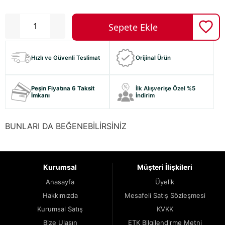
Hızlı ve Güvenli Teslimat
Orijinal Ürün
Peşin Fiyatına 6 Taksit
İlk Alışverişe Özel %5
İmkanı
İndirim
BUNLARI DA BEĞENEBİLİRSİNİZ
Kurumsal
Müşteri İlişkileri
Anasayfa
Üyelik
Hakkımızda
Mesafeli Satış Sözleşmesi
Kurumsal Satış
KVKK
Bize Ulaşın
ETK Bilgilendirme Metni