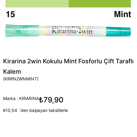
Kirarina 2win Kokulu Mint Fosforlu Çift Taraflı
Kalem
(KRRN2WNMINT)
₺79,90
Marka
:
KIRARINA
₺10,54
`den başlayan taksitlerle