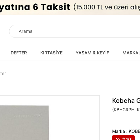
DEFTER
KIRTASİYE
YAŞAM & KEYİF
MARKA
ter
Kobeha Gr
(KBHGRPHLK
Marka
:
KOB
10