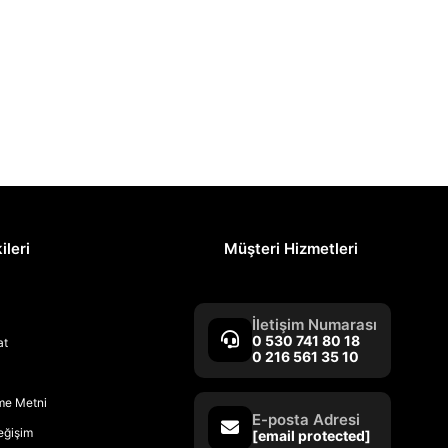
ileri
Müşteri Hizmetleri
İletişim Numarası
0 530 741 80 18
at
0 216 561 35 10
rme Metni
E-posta Adresi
Değişim
[email protected]