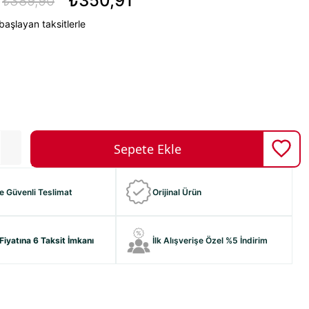
₺350,91
₺389,90
başlayan taksitlerle
ve Güvenli Teslimat
Orijinal Ürün
Fiyatına 6 Taksit İmkanı
İlk Alışverişe Özel %5 İndirim