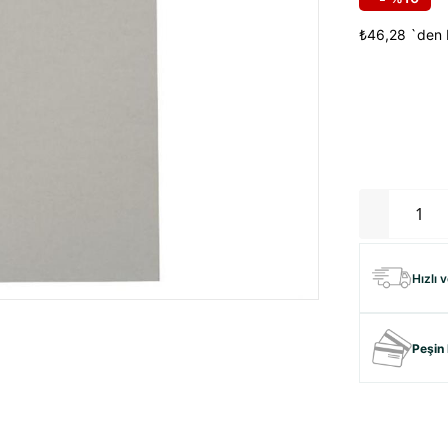
₺46,28
`den 
Hızlı 
Peşin 