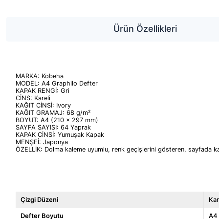
Ürün Özellikleri
MARKA: Kobeha
MODEL: A4 Graphilo Defter
KAPAK RENGİ: Gri
CİNS: Kareli
KAĞIT CİNSİ: Ivory
KAĞIT GRAMAJ: 68 g/m²
BOYUT: A4 (210 x 297 mm)
SAYFA SAYISI: 64 Yaprak
KAPAK CİNSİ: Yumuşak Kapak
MENŞEİ: Japonya
ÖZELLİK: Dolma kaleme uyumlu, renk geçişlerini gösteren, sayfada 
Çizgi Düzeni
Kar
Defter Boyutu
A4