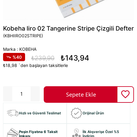
Kobeha Iiro 02 Tangerine Stripe Çizgili Defter
(KBHIIRO02STRIPE)
Marka
:
KOBEHA
₺143,94
40
₺239,90
₺18,98
`den başlayan taksitlerle
Hızlı ve Güvenli Teslimat
Orijinal Ürün
Peşin Fiyatına 6 Taksit
İlk Alışverişe Özel %5
İmkanı
İndirim