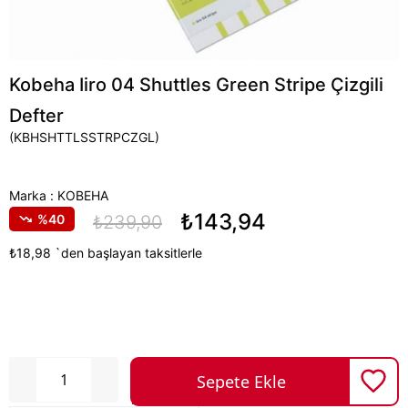
Kobeha Iiro 04 Shuttles Green Stripe Çizgili
Defter
(KBHSHTTLSSTRPCZGL)
Marka
:
KOBEHA
₺143,94
40
₺239,90
₺18,98
`den başlayan taksitlerle