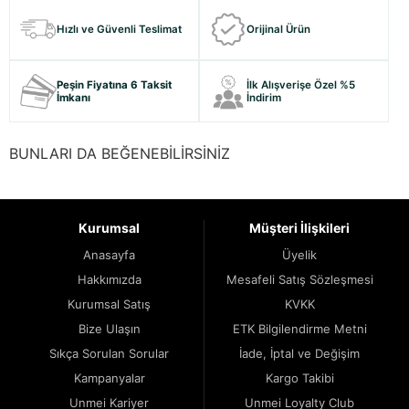
Hızlı ve Güvenli Teslimat
Orijinal Ürün
Peşin Fiyatına 6 Taksit
İlk Alışverişe Özel %5
İmkanı
İndirim
BUNLARI DA BEĞENEBİLİRSİNİZ
Kurumsal
Müşteri İlişkileri
Anasayfa
Üyelik
Hakkımızda
Mesafeli Satış Sözleşmesi
Kurumsal Satış
KVKK
Bize Ulaşın
ETK Bilgilendirme Metni
Sıkça Sorulan Sorular
İade, İptal ve Değişim
Kampanyalar
Kargo Takibi
Unmei Kariyer
Unmei Loyalty Club