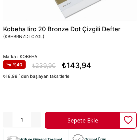
Kobeha Iiro 20 Bronze Dot Çizgili Defter
(KBHBRNZDTCZGL)
Marka
:
KOBEHA
₺143,94
40
₺239,90
₺18,98
`den başlayan taksitlerle
Hızlı ve Güvenli Teslimat
Orijinal Ürün