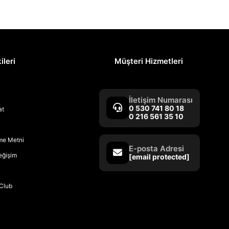
ileri
Müşteri Hizmetleri
İletişim Numarası
0 530 741 80 18
at
0 216 561 35 10
rme Metni
E-posta Adresi
Değişim
[email protected]
Club