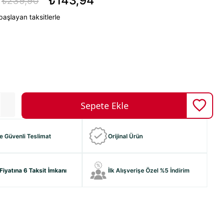
₺143,94
₺239,90
aşlayan taksitlerle
ve Güvenli Teslimat
Orijinal Ürün
Fiyatına 6 Taksit İmkanı
İlk Alışverişe Özel %5 İndirim