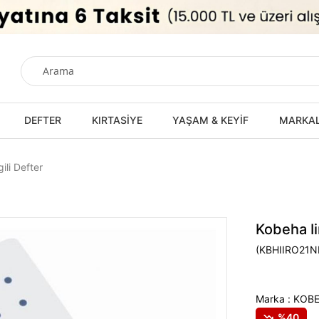
DEFTER
KIRTASİYE
YAŞAM & KEYİF
MARKA
ili Defter
Kobeha Ii
(KBHIIRO21
Marka
:
KOB
40