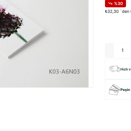
30
₺32,30
`den 
Hızlı 
Peşin 