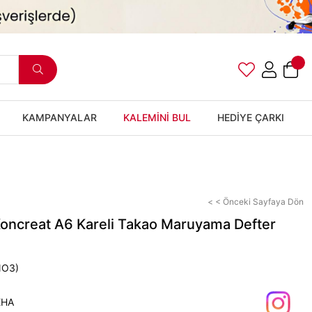
KAMPANYALAR
KALEMİNİ BUL
HEDİYE ÇARKI
< < Önceki Sayfaya Dön
oncreat A6 Kareli Takao Maruyama Defter
NO3)
EHA