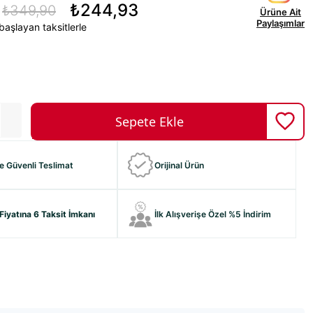
₺244,93
₺349,90
Ürüne Ait
Paylaşımlar
başlayan taksitlerle
ve Güvenli Teslimat
Orijinal Ürün
Fiyatına 6 Taksit İmkanı
İlk Alışverişe Özel %5 İndirim