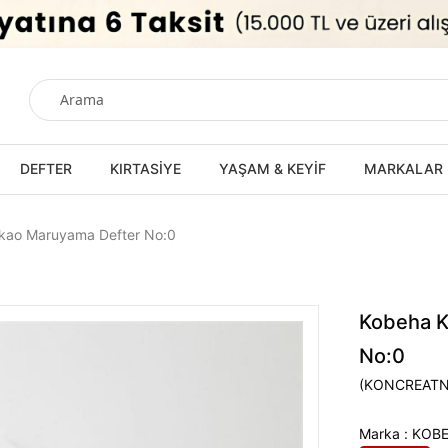
DEFTER
KIRTASİYE
YAŞAM & KEYİF
MARKALAR
akao Maruyama Defter No:0
Kobeha K
No:0
(KONCREAT
Marka
:
KOB