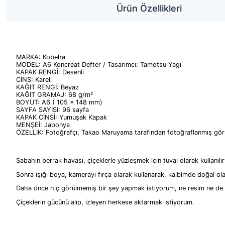
Ürün Özellikleri
MARKA: Kobeha
MODEL: A6 Koncreat Defter / Tasarımcı: Tamotsu Yagı
KAPAK RENGİ: Desenli
CİNS: Kareli
KAĞIT RENGİ: Beyaz
KAĞIT GRAMAJ: 68 g/m²
BOYUT: A6 ( 105 x 148 mm)
SAYFA SAYISI: 96 sayfa
KAPAK CİNSİ: Yumuşak Kapak
MENŞEİ: Japonya
ÖZELLİK: Fotoğrafçı, Takao Maruyama tarafından fotoğraflanmış görsel
Sabahın berrak havası, çiçeklerle yüzleşmek için tuval olarak kullanılır
Sonra ışığı boya, kamerayı fırça olarak kullanarak, kalbimde doğal ol
Daha önce hiç görülmemiş bir şey yapmak istiyorum, ne resim ne de 
Çiçeklerin gücünü alıp, izleyen herkese aktarmak istiyorum.