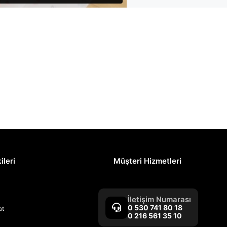
ileri
Müşteri Hizmetleri
İletişim Numarası
0 530 741 80 18
at
0 216 561 35 10