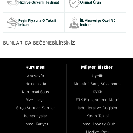
Hızlı ve Güvenli Teslimat
Orijinal Ürün
Peşin Fiyatına 6 Taksit
İlk Alışverişe Özel %5
İmkanı
İndirim
BUNLARI DA BEĞENEBİLİRSİNİZ
Kurumsal
Müşteri İlişkileri
Anasayfa
Üyelik
Hakkımızda
Mesafeli Satış Sözleşmesi
Kurumsal Satış
KVKK
Bize Ulaşın
ETK Bilgilendirme Metni
Sıkça Sorulan Sorular
İade, İptal ve Değişim
Kampanyalar
Kargo Takibi
Unmei Kariyer
Unmei Loyalty Club
Hediye Kartı