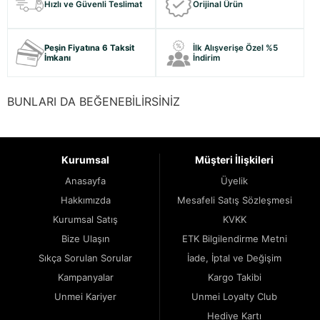
Hızlı ve Güvenli Teslimat
Orijinal Ürün
Peşin Fiyatına 6 Taksit
İlk Alışverişe Özel %5
İmkanı
İndirim
BUNLARI DA BEĞENEBİLİRSİNİZ
Kurumsal
Müşteri İlişkileri
Anasayfa
Üyelik
Hakkımızda
Mesafeli Satış Sözleşmesi
Kurumsal Satış
KVKK
Bize Ulaşın
ETK Bilgilendirme Metni
Sıkça Sorulan Sorular
İade, İptal ve Değişim
Kampanyalar
Kargo Takibi
Unmei Kariyer
Unmei Loyalty Club
Hediye Kartı