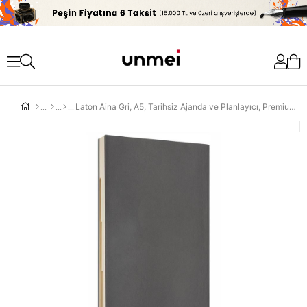
'
Laton Aina Gri, A5, Tarihsiz Ajanda ve Planlayıcı, Premium Termo Deri Yumuşak Kapak, 368 Sayfa