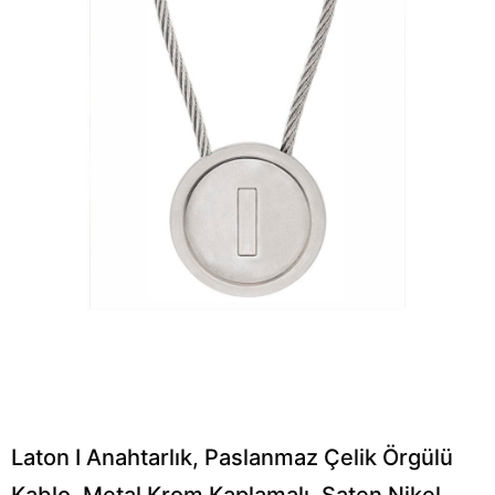
Laton I Anahtarlık, Paslanmaz Çelik Örgülü
Kablo, Metal Krom Kaplamalı, Saten Nikel,