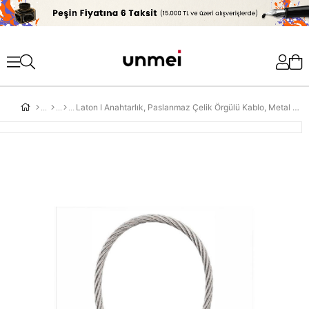
'
Laton I Anahtarlık, Paslanmaz Çelik Örgülü Kablo, Metal Krom Kaplamalı, Saten Nikel, Çinko Alaşım