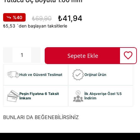
Tutucu Uç Boyutu 1.00 mm
₺41,94
40
₺69,90
₺5,53
`den başlayan taksitlerle
Hızlı ve Güvenli Teslimat
Orijinal Ürün
Peşin Fiyatına 6 Taksit
İlk Alışverişe Özel %5
İmkanı
İndirim
BUNLARI DA BEĞENEBİLİRSİNİZ