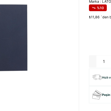
Marka
:
LAT
10
₺11,86
`den b
Hızlı 
Peşin 