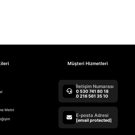
ileri
Müşteri Hizmetleri
İletişim Numarası
0 530 741 80 18
at
0 216 561 35 10
rme Metni
E-posta Adresi
Değişim
[email protected]