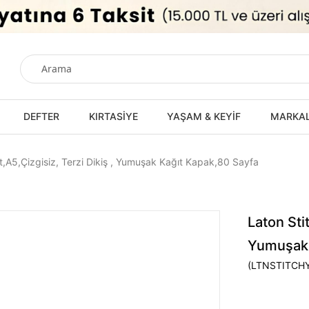
DEFTER
KIRTASİYE
YAŞAM & KEYİF
MARKA
t,A5,Çizgisiz, Terzi Dikiş , Yumuşak Kağıt Kapak,80 Sayfa
Laton Sti
Yumuşak 
(LTNSTITCH