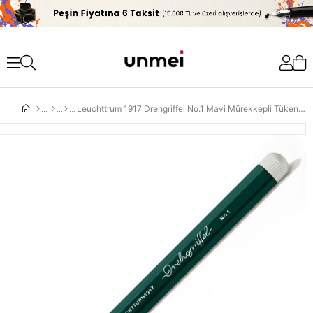
'
Leuchttrum 1917 Drehgriffel No.1 Mavi Mürekkepli Tükenmez Kalem Forest Green 367276