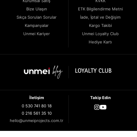
Kurumsal Satış
KVKK
Bize Ulaşın
ETK Bilgilendirme Metni
Sıkça Sorulan Sorular
İade, İptal ve Değişim
Kampanyalar
Kargo Takibi
Unmei Kariyer
Unmei Loyalty Club
Hediye Kartı
İletişim
Takip Edin
0 530 741 80 18
0 216 561 35 10
hello@unmeiprojects.com.tr