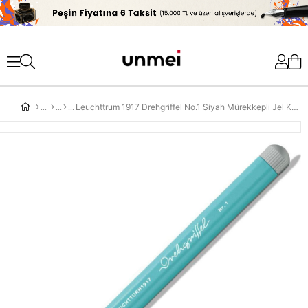
'
Leuchttrum 1917 Drehgriffel No.1 Siyah Mürekkepli Jel Kalem Aquamarine 364164