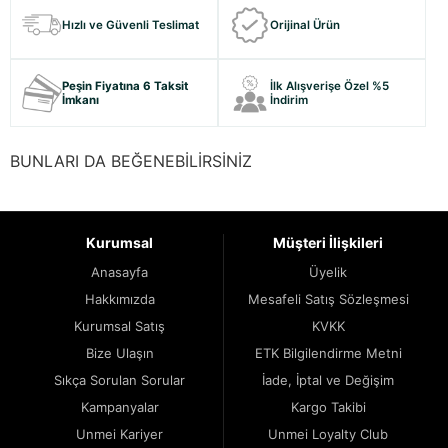
Hızlı ve Güvenli Teslimat
Orijinal Ürün
Peşin Fiyatına 6 Taksit
İlk Alışverişe Özel %5
İmkanı
İndirim
BUNLARI DA BEĞENEBİLİRSİNİZ
Kurumsal
Müşteri İlişkileri
Anasayfa
Üyelik
Hakkımızda
Mesafeli Satış Sözleşmesi
Kurumsal Satış
KVKK
Bize Ulaşın
ETK Bilgilendirme Metni
Sıkça Sorulan Sorular
İade, İptal ve Değişim
Kampanyalar
Kargo Takibi
Unmei Kariyer
Unmei Loyalty Club