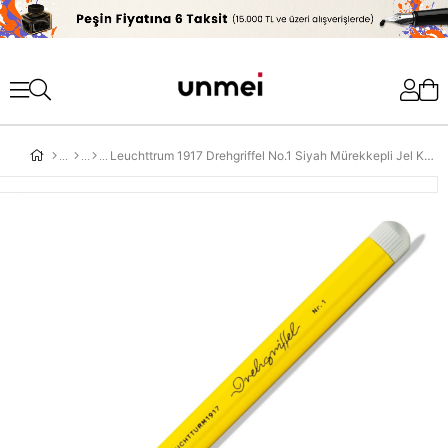
'
Leuchttrum 1917 Drehgriffel No.1 Siyah Mürekkepli Jel Kalem Lemon 363958