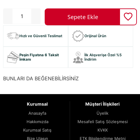
Hızlı ve Güvenli Teslimat
Orijinal Ürün
Peşin Fiyatına 6 Taksit
İlk Alışverişe Özel %5
İmkanı
İndirim
BUNLARI DA BEĞENEBİLİRSİNİZ
Kurumsal
Müşteri İlişkileri
Anasayfa
Üyelik
Hakkımızda
Mesafeli Satış Sözleşmesi
Kurumsal Satış
KVKK
Bize Ulaşın
ETK Bilgilendirme Metni