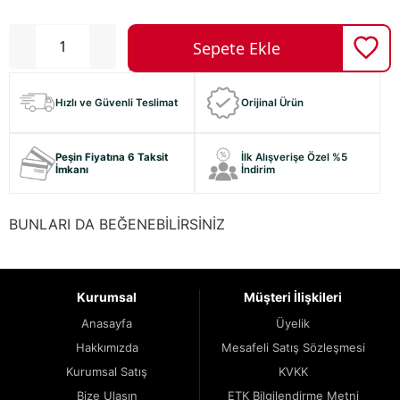
Hızlı ve Güvenli Teslimat
Orijinal Ürün
Peşin Fiyatına 6 Taksit
İlk Alışverişe Özel %5
İmkanı
İndirim
BUNLARI DA BEĞENEBİLİRSİNİZ
Kurumsal
Müşteri İlişkileri
Anasayfa
Üyelik
Hakkımızda
Mesafeli Satış Sözleşmesi
Kurumsal Satış
KVKK
Bize Ulaşın
ETK Bilgilendirme Metni