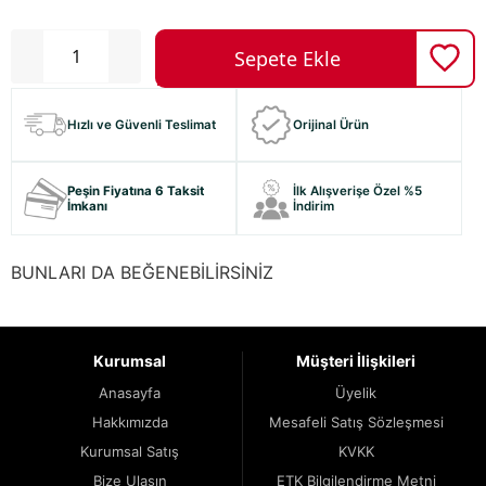
Hızlı ve Güvenli Teslimat
Orijinal Ürün
Peşin Fiyatına 6 Taksit
İlk Alışverişe Özel %5
İmkanı
İndirim
BUNLARI DA BEĞENEBİLİRSİNİZ
Kurumsal
Müşteri İlişkileri
Anasayfa
Üyelik
Hakkımızda
Mesafeli Satış Sözleşmesi
Kurumsal Satış
KVKK
Bize Ulaşın
ETK Bilgilendirme Metni