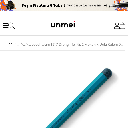
'
Leuchttrum 1917 Drehgriffel Nr. 2 Mekanik Uçlu Kalem 0.7 mm Stone Blue 366195