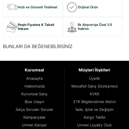
Hızlı ve Güvenli Teslimat
Orijinal Ürün
Peşin Fiyatına 6 Taksit
İlk Alışverişe Özel %5
İmkanı
İndirim
BUNLARI DA BEĞENEBİLİRSİNİZ
Kurumsal
Müşteri İlişkileri
Anasayfa
Üyelik
Hakkımızda
Mesafeli Satış Sözleşmesi
Kurumsal Satış
KVKK
Bize Ulaşın
ETK Bilgilendirme Metni
Sıkça Sorulan Sorular
İade, İptal ve Değişim
Kampanyalar
Kargo Takibi
Unmei Kariyer
Unmei Loyalty Club