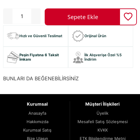
Hızlı ve Güvenli Teslimat
Orijinal Ürün
Peşin Fiyatına 6 Taksit
İlk Alışverişe Özel %5
İmkanı
İndirim
BUNLARI DA BEĞENEBİLİRSİNİZ
Kurumsal
Müşteri İlişkileri
Anasayfa
Üyelik
Hakkımızda
Mesafeli Satış Sözleşmesi
Kurumsal Satış
KVKK
Bize Ulaşın
ETK Bilgilendirme Metni