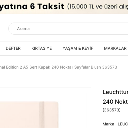
DEFTER
KIRTASİYE
YAŞAM & KEYİF
MARKALAR
nal Edition 2 A5 Sert Kapak 240 Noktalı Sayfalar Blush 363573
Leuchttur
240 Nokt
(363573)
Marka
:
LEUC