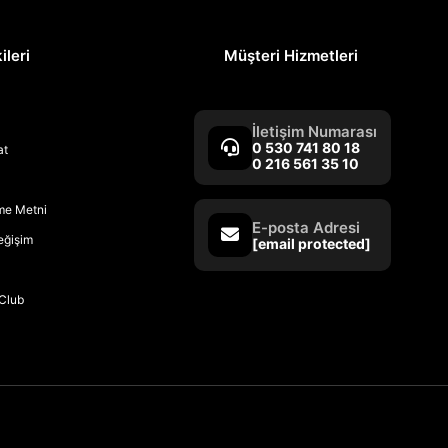
ileri
Müşteri Hizmetleri
İletişim Numarası
0 530 741 80 18
at
0 216 561 35 10
rme Metni
E-posta Adresi
Değişim
[email protected]
Club