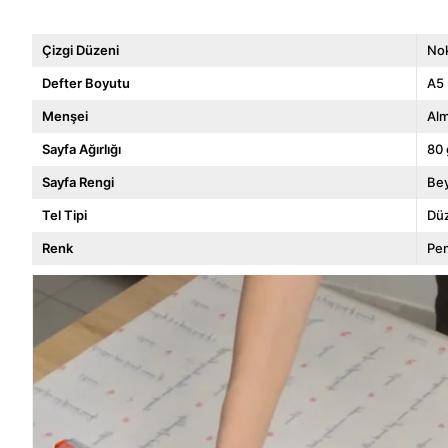
Çizgi Düzeni
Nok
Defter Boyutu
A5
Menşei
Al
Sayfa Ağırlığı
80 
Sayfa Rengi
Be
Tel Tipi
Dü
Renk
Pe