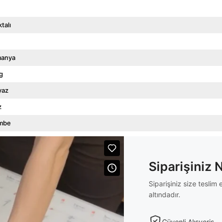
talı
manya
g
yaz
z
mbe
Siparişiniz 
Siparişiniz size tesli
altındadır.
Güvenli Alışveriş