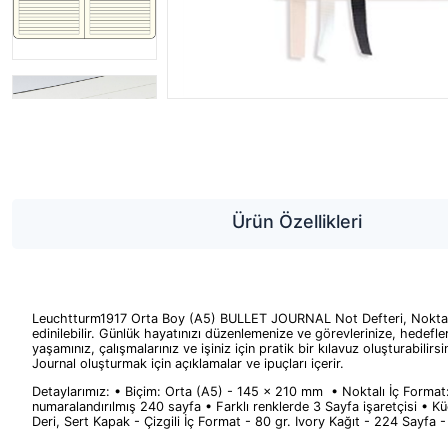
Ürün Özellikleri
Leuchtturm1917 Orta Boy (A5) BULLET JOURNAL Not Defteri, Noktalı, Se
edinilebilir. Günlük hayatınızı düzenlemenize ve görevlerinize, hedefleri
yaşamınız, çalışmalarınız ve işiniz için pratik bir kılavuz oluşturabi
Journal oluşturmak için açıklamalar ve ipuçları içerir.
Detaylarımız: • Biçim: Orta (A5) - 145 x 210 mm • Noktalı İç Format:
numaralandırılmış 240 sayfa • Farklı renklerde 3 Sayfa işaretçisi • Kü
Deri, Sert Kapak - Çizgili İç Format - 80 gr. Ivory Kağıt - 224 Sayfa 