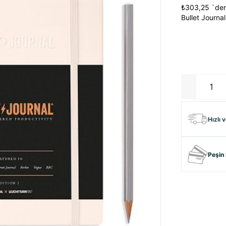
₺303,25
`den
Bullet Journal
Hızlı 
Peşin 