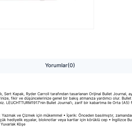
Yorumlar
(0)
rt Kapak, Ryder Carroll tarafından tasarlanan Orijinal Bullet Journal, ay
nize, fikir ve düşüncelerinize genel bir bakış atmanıza yardımcı olur. Bullet 
lirsiniz. LEUCHTTURM1917'nin Bullet Journal'ı, zarif bir kabartma ile Orta (A
 Yazmak ve Çizmek için mükemmel • İçerik: Önceden basılmıştır, zamandan t
çük hediyelik eşyalar, bloknotlar veya kartlar için körüklü cep • İngilizce 
- Yuvarlak Köşe