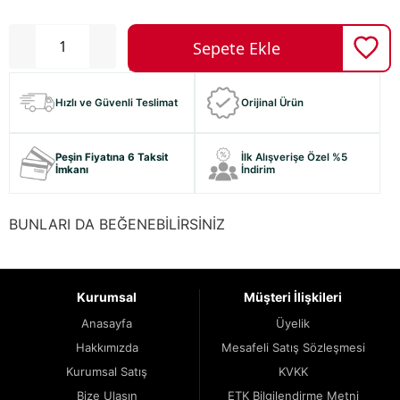
Hızlı ve Güvenli Teslimat
Orijinal Ürün
Peşin Fiyatına 6 Taksit
İlk Alışverişe Özel %5
İmkanı
İndirim
BUNLARI DA BEĞENEBİLİRSİNİZ
Kurumsal
Müşteri İlişkileri
Anasayfa
Üyelik
Hakkımızda
Mesafeli Satış Sözleşmesi
Kurumsal Satış
KVKK
Bize Ulaşın
ETK Bilgilendirme Metni