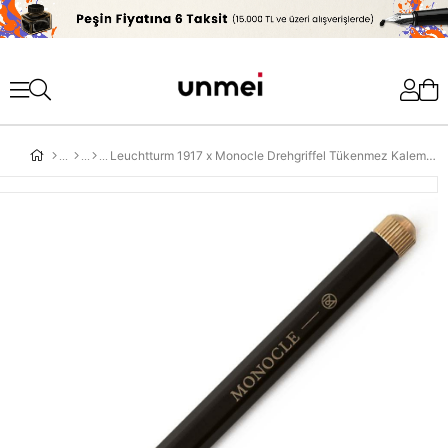
'
Leuchtturm 1917 x Monocle Drehgriffel Tükenmez Kalem Siyah 363498